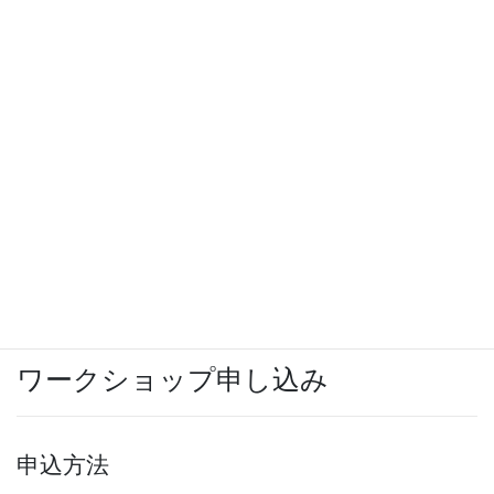
大会当日締切、受付に提出
プリントアウトは内容確認およびPDFに不備があった場合の
印刷原稿として使用しますので、鮮明なものを必ず提出して
ください。
掲載料（3,000円）を大会当日までにお納め下さい。
要旨の形式につきましては、別紙テンプレートをご参照願い
ます（
Word形式
）。
大会・総会参加申し込みはプログラム詳細が確定後の5月11
日頃の開始を予定しています。
ワークショップ申し込み
申込方法