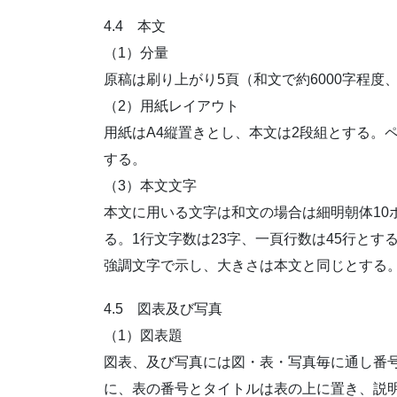
4.4 本文
（1）分量
原稿は刷り上がり5頁（和文で約6000字程度
（2）用紙レイアウト
用紙はA4縦置きとし、本文は2段組とする。ペ
する。
（3）本文文字
本文に用いる文字は和文の場合は細明朝体10ポ
る。1行文字数は23字、一頁行数は45行と
強調文字で示し、大きさは本文と同じとする
4.5 図表及び写真
（1）図表題
図表、及び写真には図・表・写真毎に通し番
に、表の番号とタイトルは表の上に置き、説