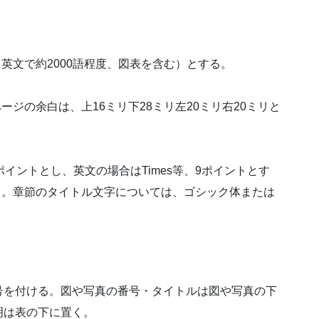
、英文で約2000語程度、図表を含む）とする。
ージの余白は、上16ミリ下28ミリ左20ミリ右20ミリと
イントとし、英文の場合はTimes等、9ポイントとす
する。章節のタイトル文字については、ゴシック体または
。
号を付ける。図や写真の番号・タイトルは図や写真の下
明は表の下に置く。