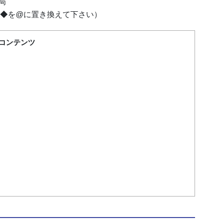
局
u.ac.jp（◆を@に置き換えて下さい）
コンテンツ