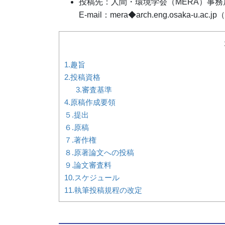
投稿先：人間・環境学会（MERA）事務
E-mail：mera◆arch.eng.osaka-
1.趣旨
2.投稿資格
3.審査基準
4.原稿作成要領
５.提出
６.原稿
７.著作権
８.原著論文への投稿
９.論文審査料
10.スケジュール
11.執筆投稿規程の改定