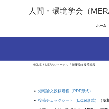
コ
ナ
ン
ビ
人間・環境学会（MER
テ
ゲ
ン
ー
ホーム
ツ
シ
へ
ョ
ス
ン
キ
に
ッ
移
プ
動
HOME
MERAジャーナル
短報論文投稿規程
短報論文投稿規程（PDF形式）
投稿チェックシート（Excel形式）
（※