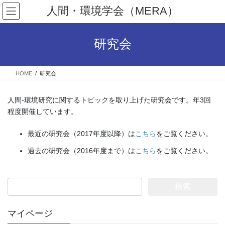
コ
ナ
人間・環境学会（MERA）
ン
ビ
テ
ゲ
ン
ー
研究会
ツ
シ
へ
ョ
ス
ン
HOME
研究会
キ
に
ッ
移
プ
動
人間-環境研究に関するトピックを取り上げた研究会です。年3回
程度開催しています。
最近の研究会（2017年度以降）は
こちら
をご覧ください。
過去の研究会（2016年度まで）は
こちら
をご覧ください。
検
索
:
マイページ