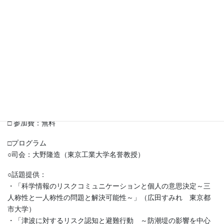
□ 日時：2020年3月13日（金）14時00分〜17時00分（受付13時30
分より）
□ 場所：東京大学教養学部（駒場Ⅰ）キャンパス15号館 1階104
講義室
・住所：東京都目黒区駒場3-8-1
・アクセスマップ：
https://www.u-tokyo.ac.jp/ja/about/campus-
guide/map02_02.html
□ 参加費：無料
□プログラム
○司会：大野隆造（東京工業大学名誉教授）
○話題提供：
・「科学情報のリスクコミュニケーションと個人の意思決定～三
人称性と一人称性の問題と解決可能性～」（広田すみれ 東京都
市大学）
・「津波に対するリスク認知と避難行動 ～防潮堤の影響を中心