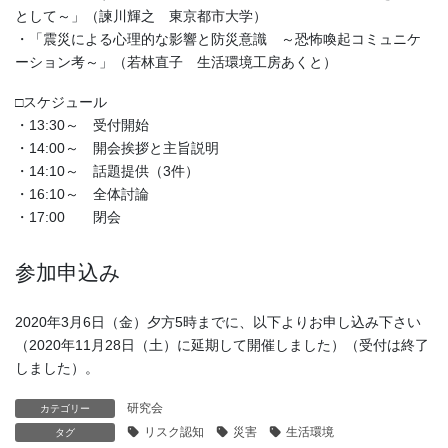
として～」（諫川輝之 東京都市大学）
・「震災による心理的な影響と防災意識 ～恐怖喚起コミュニケ
ーション考～」（若林直子 生活環境工房あくと）
□スケジュール
・13:30～ 受付開始
・14:00～ 開会挨拶と主旨説明
・14:10～ 話題提供（3件）
・16:10～ 全体討論
・17:00 閉会
参加申込み
2020年3月6日（金）夕方5時までに、以下よりお申し込み下さい
（2020年11月28日（土）に延期して開催しました）（受付は終了
しました）。
研究会
カテゴリー
リスク認知
災害
生活環境
タグ